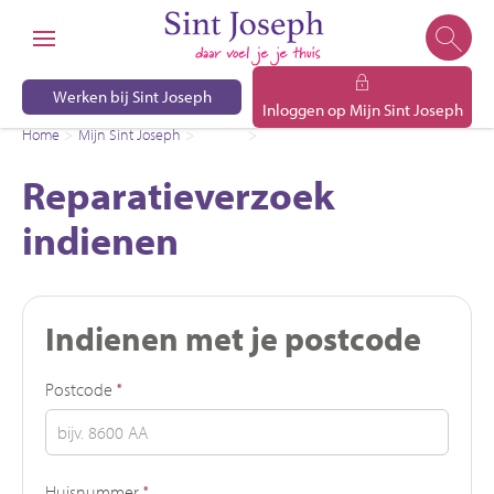
Naar de homepage
Ga naar Hoofd
Werken bij Sint Joseph
Inloggen op Mijn Sint Joseph
Home
Mijn Sint Joseph
Service
Reparatieverzoek indienen
Naar hoofdinhoud
Naar hoofdnavigatiemenu
Naar zoeken
Reparatieverzoek
indienen
Indienen met je postcode
Verplicht veld
Postcode
*
Verplicht veld
Huisnummer
*