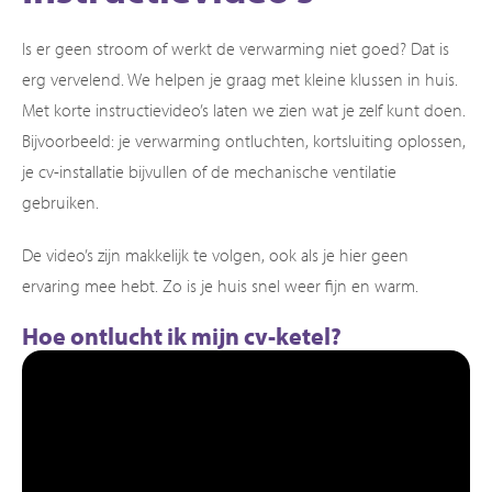
Is er geen stroom of werkt de verwarming niet goed? Dat is
erg vervelend. We helpen je graag met kleine klussen in huis.
Met korte instructievideo’s laten we zien wat je zelf kunt doen.
Bijvoorbeeld: je verwarming ontluchten, kortsluiting oplossen,
je cv-installatie bijvullen of de mechanische ventilatie
gebruiken.
De video’s zijn makkelijk te volgen, ook als je hier geen
ervaring mee hebt. Zo is je huis snel weer fijn en warm.
Hoe ontlucht ik mijn cv-ketel?